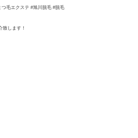
まつ毛エクステ #旭川脱毛 #脱毛
介致します！